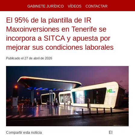
GABINETE JURÍDICO
VÍDEOS
CONTACTAR
El 95% de la plantilla de IR
Maxoinversiones en Tenerife se
incorpora a SITCA y apuesta por
mejorar sus condiciones laborales
Publicado el
27
de
abril
de
2026
El
Compartir esta noticia