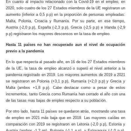
En cuanto al impacto relacionado con la Covid-19 en el empleo, en
2020, solo cuatro de los 27 Estados miembros de la UE registraron un
aumento (inferior a 0,5 p.p) en la proporción de personas empleadas:
Malta, Polonia, Croacia y Rumanía. Por su parte, en ese tiempo,
Austria (-2,0 p.p), España (-2,3 p.p), Grecia (-2,5 p.p) e Irlanda (-2,9
p.p) registraron los mayores descensos en la tasa de empleo.
Hasta 11 países no han recuperado aun el nivel de ocupación
previo a la pandemia
En lo que respecta al pasado año, en 16 de los 27 Estados miembros
de la UE, la tasa de empleo alcanzó o superó el nivel anterior a la
pandemia registrado en 2019. Los mayores aumentos de 2019 a 2021
se registraron en Polonia (+3,1 p.p), Rumanía (+2,0 p.p) y Grecia y
Malta (ambos +1,8 p.p). Cabe destacar como a pesar de estos
incrementos, tanto Grecia como Rumanía han cerrado el año con una
de las tasas mas bajas de empleo respecto a su población.
Por otro lado, hasta 11 países se quedaron atrás, mostrando una tasa
de empleo en 2021 más baja que en 2019. Las mayores caídas en
comparación con 2019 se registraron en Letonia (-2,0 p.p), Estonia y
Austria (ambos -1,2 pp), Bulgaria (-1,1 p.p). y Eslovaquia (-1,0 p.p).