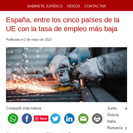
GABINETE JURÍDICO
VÍDEOS
CONTACTAR
España, entre los cinco países de la
UE con la tasa de empleo más baja
Publicado el
2
de
mayo
de
2022
Junto a
Compartir esta noticia
Grecia,
Save
Italia,
Rumanía y