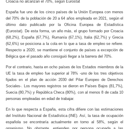
Croacia no alcanzan el 70%, según Eurostat
España fue uno de los cinco países de la Unión Europea con menos
del 70% de la población de 20 a 64 años empleada en 2021, según el
último dato publicado por la Oficina Europea de Estadística
(Eurostat). De esta forma, un año más, el grupo formado por Croacia
(68,2%), España (67,7%), Rumanía (67,1%), Italia (62,7%) y Grecia
(62,6%) se posiciona a la cola en lo que a tasa de empleo se refiere.
Respecto a 2020, se mantiene el conjunto de países a excepción de
Bélgica que el pasado año consiguió llegar a la barrera del 70%.
Por el contrario, hasta en ocho países de los Estados miembros de la
UE la tasa de empleo fue superior al 78% -uno de los tres objetivos
fijados en el plan de acción 2030 del Pilar Europeo de Derechos
Sociales-. Los mayores registros se dieron en Países Bajos (81,7%),
Suecia (80,7%) y República Checa (80%), con al menos 8 de cada 10
personas empleadas en edad de trabajar.
En lo que respecta a España, esta cifra difiere con las estimaciones
del Instituto Nacional de Estadística (INE). Así, la tasa de ocupación
española se encontraría actualmente en torno al 58%, según el
organismo. No obstante, entienden por persona ocupada a las