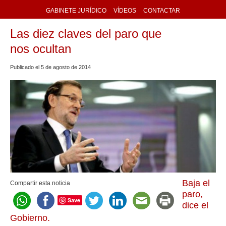
GABINETE JURÍDICO
VÍDEOS
CONTACTAR
Las diez claves del paro que
nos ocultan
Publicado el
5
de
agosto
de
2014
Baja el
Compartir esta noticia
paro,
Save
dice el
Gobierno.