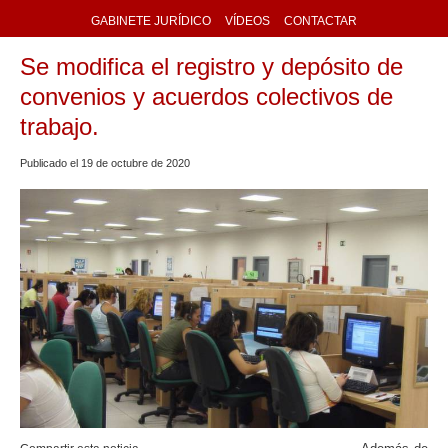
GABINETE JURÍDICO
VÍDEOS
CONTACTAR
Se modifica el registro y depósito de
convenios y acuerdos colectivos de
trabajo.
Publicado el
19
de
octubre
de
2020