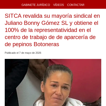
GABINETE JURÍDICO
VÍDEOS
CONTACTAR
SITCA revalida su mayoría sindical en
Juliano Bonny Gómez SL y obtiene el
100% de la representatividad en el
centro de trabajo de de aparcería de
de pepinos Botoneras
Publicado el
7
de
mayo
de
2026