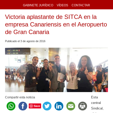
GABINETE JURÍDICO
VÍDEOS
CONTACTAR
Victoria aplastante de SITCA en la
empresa Canariensis en el Aeropuerto
de Gran Canaria
Publicado el
3
de
agosto
de
2016
Esta
Compartir esta noticia
central
Save
Sindical,